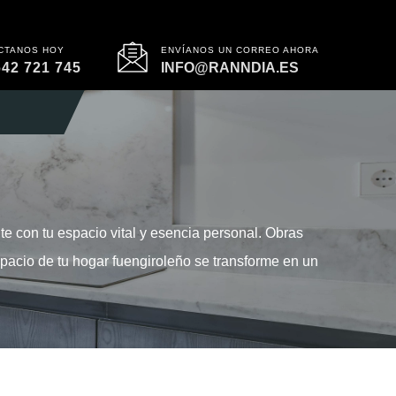
CTANOS HOY
ENVÍANOS UN CORREO AHORA
642 721 745
INFO@RANNDIA.ES
 con tu espacio vital y esencia personal. Obras
spacio de tu hogar fuengiroleño se transforme en un