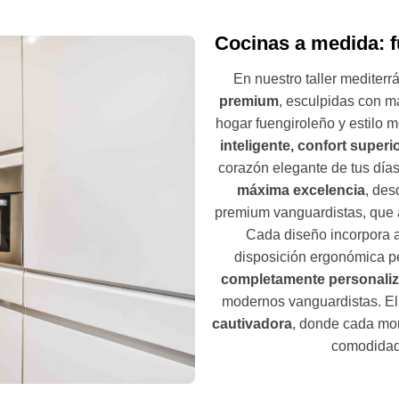
Cocinas a medida: f
En nuestro taller mediter
premium
, esculpidas con m
hogar fuengiroleño y estilo
inteligente, confort superi
corazón elegante de tus día
máxima excelencia
, des
premium vanguardistas, que a
Cada diseño incorpora 
disposición ergonómica p
completamente personali
modernos vanguardistas. El
cautivadora
, donde cada mom
comodidad 