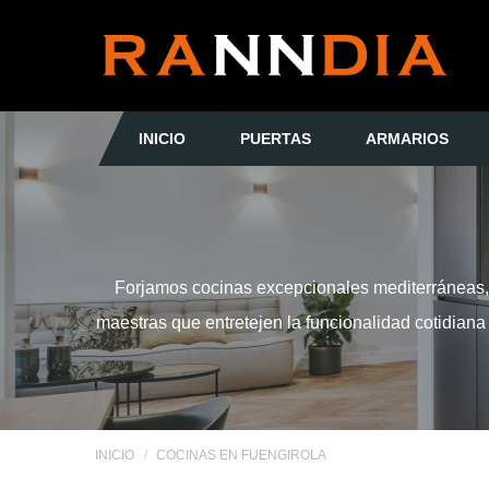
INICIO
PUERTAS
ARMARIOS
Forjamos cocinas excepcionales mediterráneas, 
maestras que entretejen la funcionalidad cotidiana
INICIO
COCINAS EN FUENGIROLA